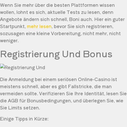
Wenn Sie mehr über die besten Plattformen wissen
wollen, lohnt es sich, aktuelle Tests zu lesen, denn
Angebote ändern sich schnell, Boni auch. Hier ein guter
Startpunkt,
mehr lesen
, bevor Sie sich registrieren,
sozusagen eine kleine Vorbereitung, nicht mehr, nicht
weniger.
Registrierung Und Bonus
Die Anmeldung bei einem seriösen Online-Casino ist
meistens schnell, aber es gibt Fallstricke, die man
vermeiden sollte. Verifizieren Sie Ihre Identität, lesen Sie
die AGB für Bonusbedingungen, und überlegen Sie, wie
Sie Limits setzen.
Einige Tipps in Kürze: